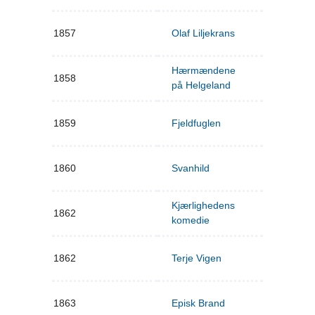
1857
Olaf Liljekrans
Hærmændene
1858
på Helgeland
1859
Fjeldfuglen
1860
Svanhild
Kjærlighedens
1862
komedie
1862
Terje Vigen
1863
Episk Brand