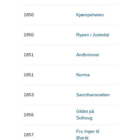
1850
Kjæmpehøien
1850
Rypen i Justedal
1851
Andhrimner
1851
Norma
1853
Sancthansnatten
Gildet på
1856
Solhoug
Fru Inger til
1857
Østråt