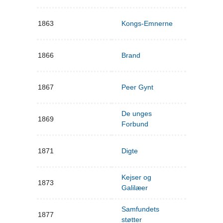
1863
Kongs-Emnerne
1866
Brand
1867
Peer Gynt
De unges
1869
Forbund
1871
Digte
Kejser og
1873
Galilæer
Samfundets
1877
støtter