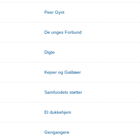
Peer Gynt
De unges Forbund
Digte
Kejser og Galilæer
Samfundets støtter
Et dukkehjem
Gengangere