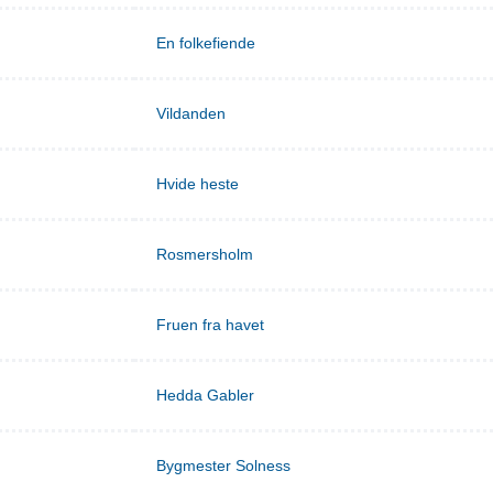
En folkefiende
Vildanden
Hvide heste
Rosmersholm
Fruen fra havet
Hedda Gabler
Bygmester Solness