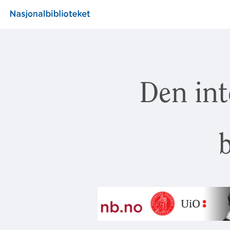
Den int
b