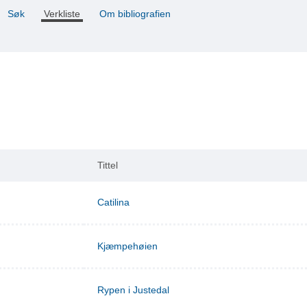
Søk
Verkliste
Om bibliografien
Tittel
Catilina
Kjæmpehøien
Rypen i Justedal