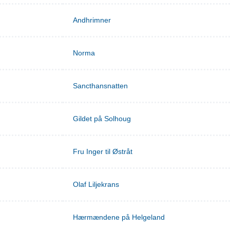
Andhrimner
Norma
Sancthansnatten
Gildet på Solhoug
Fru Inger til Østråt
Olaf Liljekrans
Hærmændene på Helgeland