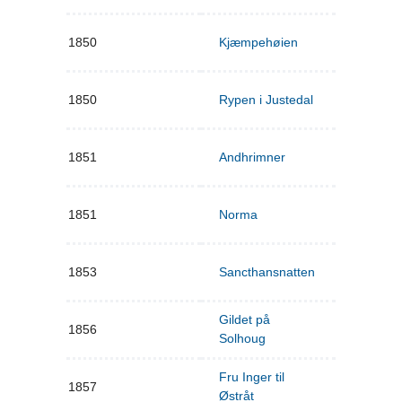
1850
Kjæmpehøien
1850
Rypen i Justedal
1851
Andhrimner
1851
Norma
1853
Sancthansnatten
Gildet på
1856
Solhoug
Fru Inger til
1857
Østråt