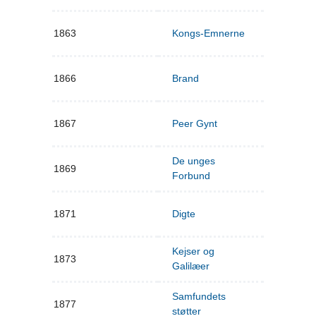
1863
Kongs-Emnerne
1866
Brand
1867
Peer Gynt
De unges
1869
Forbund
1871
Digte
Kejser og
1873
Galilæer
Samfundets
1877
støtter