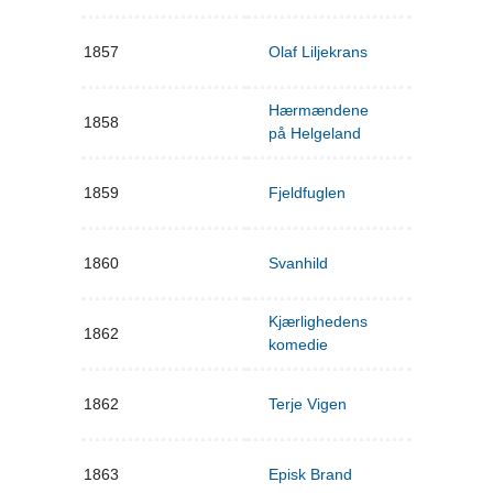
1857
Olaf Liljekrans
Hærmændene
1858
på Helgeland
1859
Fjeldfuglen
1860
Svanhild
Kjærlighedens
1862
komedie
1862
Terje Vigen
1863
Episk Brand