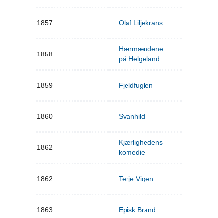
1857
Olaf Liljekrans
Hærmændene
1858
på Helgeland
1859
Fjeldfuglen
1860
Svanhild
Kjærlighedens
1862
komedie
1862
Terje Vigen
1863
Episk Brand