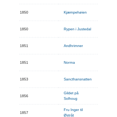
1850
Kjæmpehøien
1850
Rypen i Justedal
1851
Andhrimner
1851
Norma
1853
Sancthansnatten
Gildet på
1856
Solhoug
Fru Inger til
1857
Østråt