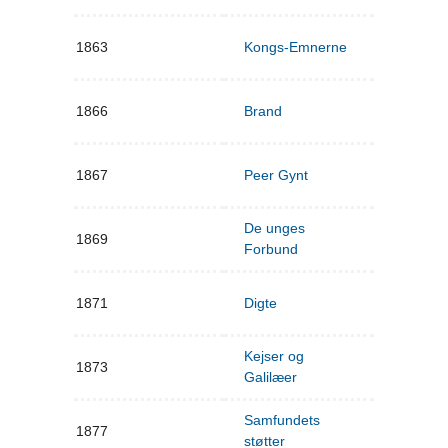
1863
Kongs-Emnerne
1866
Brand
1867
Peer Gynt
De unges
1869
Forbund
1871
Digte
Kejser og
1873
Galilæer
Samfundets
1877
støtter