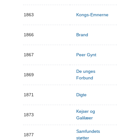
1863
Kongs-Emnerne
1866
Brand
1867
Peer Gynt
De unges
1869
Forbund
1871
Digte
Kejser og
1873
Galilæer
Samfundets
1877
støtter