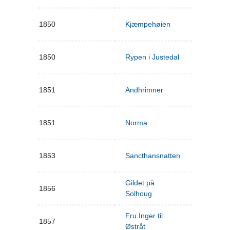
1850
Kjæmpehøien
1850
Rypen i Justedal
1851
Andhrimner
1851
Norma
1853
Sancthansnatten
Gildet på
1856
Solhoug
Fru Inger til
1857
Østråt