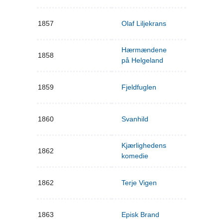
1857
Olaf Liljekrans
Hærmændene
1858
på Helgeland
1859
Fjeldfuglen
1860
Svanhild
Kjærlighedens
1862
komedie
1862
Terje Vigen
1863
Episk Brand