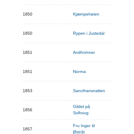
1850
Kjæmpehøien
1850
Rypen i Justedal
1851
Andhrimner
1851
Norma
1853
Sancthansnatten
Gildet på
1856
Solhoug
Fru Inger til
1857
Østråt