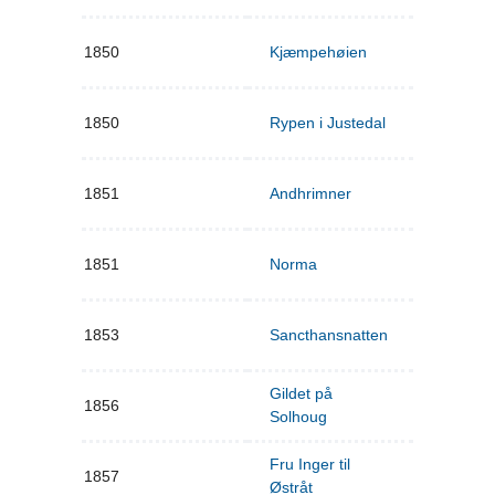
1850
Kjæmpehøien
1850
Rypen i Justedal
1851
Andhrimner
1851
Norma
1853
Sancthansnatten
Gildet på
1856
Solhoug
Fru Inger til
1857
Østråt