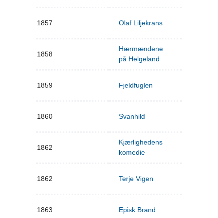
1857
Olaf Liljekrans
Hærmændene
1858
på Helgeland
1859
Fjeldfuglen
1860
Svanhild
Kjærlighedens
1862
komedie
1862
Terje Vigen
1863
Episk Brand