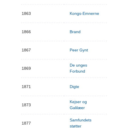
1863
Kongs-Emnerne
1866
Brand
1867
Peer Gynt
De unges
1869
Forbund
1871
Digte
Kejser og
1873
Galilæer
Samfundets
1877
støtter