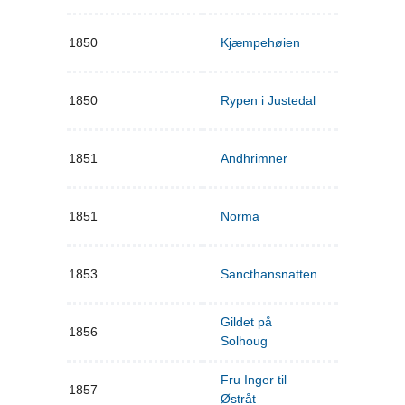
1850
Kjæmpehøien
1850
Rypen i Justedal
1851
Andhrimner
1851
Norma
1853
Sancthansnatten
Gildet på
1856
Solhoug
Fru Inger til
1857
Østråt