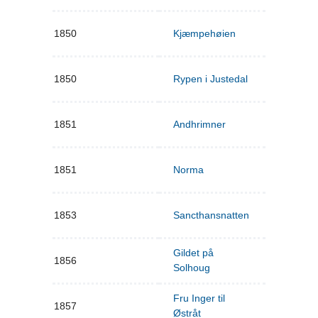
1850
Kjæmpehøien
1850
Rypen i Justedal
1851
Andhrimner
1851
Norma
1853
Sancthansnatten
Gildet på
1856
Solhoug
Fru Inger til
1857
Østråt