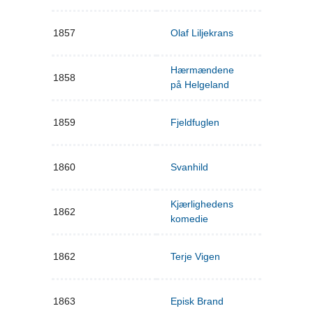
1857
Olaf Liljekrans
Hærmændene
1858
på Helgeland
1859
Fjeldfuglen
1860
Svanhild
Kjærlighedens
1862
komedie
1862
Terje Vigen
1863
Episk Brand