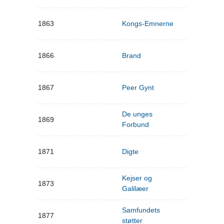
1863
Kongs-Emnerne
1866
Brand
1867
Peer Gynt
De unges
1869
Forbund
1871
Digte
Kejser og
1873
Galilæer
Samfundets
1877
støtter