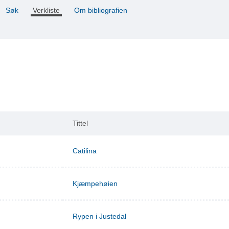
Søk
Verkliste
Om bibliografien
Tittel
Catilina
Kjæmpehøien
Rypen i Justedal