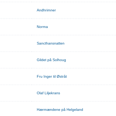
Andhrimner
Norma
Sancthansnatten
Gildet på Solhoug
Fru Inger til Østråt
Olaf Liljekrans
Hærmændene på Helgeland