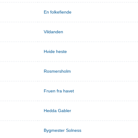
En folkefiende
Vildanden
Hvide heste
Rosmersholm
Fruen fra havet
Hedda Gabler
Bygmester Solness