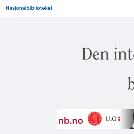
Den int
b