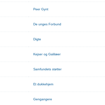
Peer Gynt
De unges Forbund
Digte
Kejser og Galilæer
Samfundets støtter
Et dukkehjem
Gengangere