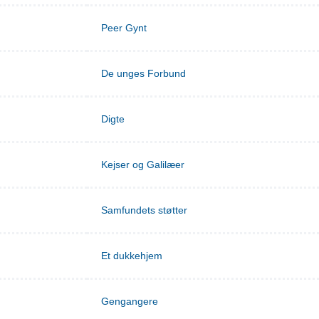
Peer Gynt
De unges Forbund
Digte
Kejser og Galilæer
Samfundets støtter
Et dukkehjem
Gengangere