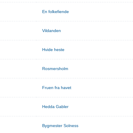
En folkefiende
Vildanden
Hvide heste
Rosmersholm
Fruen fra havet
Hedda Gabler
Bygmester Solness