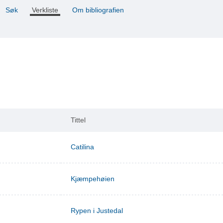
Søk
Verkliste
Om bibliografien
Tittel
Catilina
Kjæmpehøien
Rypen i Justedal