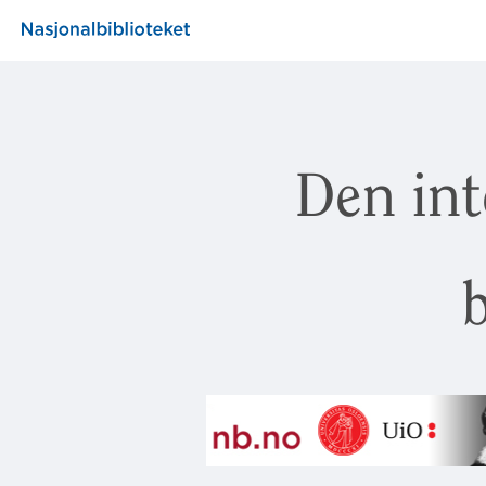
Den int
b