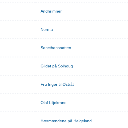
Andhrimner
Norma
Sancthansnatten
Gildet på Solhoug
Fru Inger til Østråt
Olaf Liljekrans
Hærmændene på Helgeland