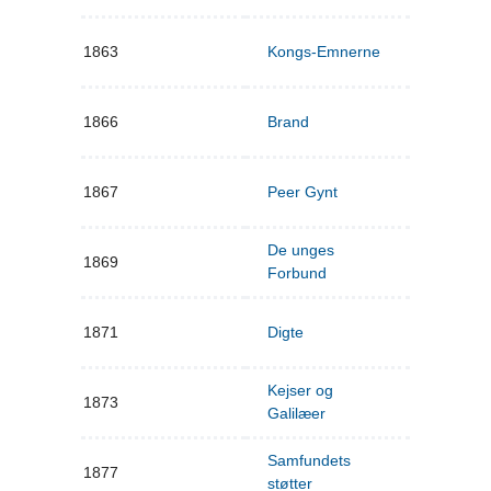
1863
Kongs-Emnerne
1866
Brand
1867
Peer Gynt
De unges
1869
Forbund
1871
Digte
Kejser og
1873
Galilæer
Samfundets
1877
støtter