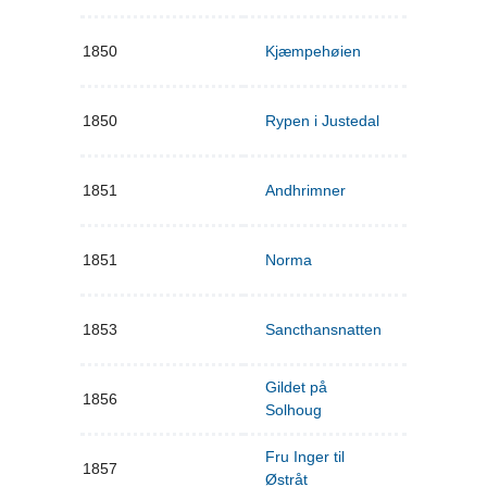
1850
Kjæmpehøien
1850
Rypen i Justedal
1851
Andhrimner
1851
Norma
1853
Sancthansnatten
Gildet på
1856
Solhoug
Fru Inger til
1857
Østråt