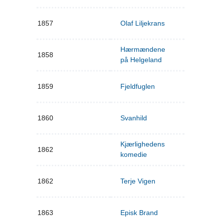
1857
Olaf Liljekrans
Hærmændene
1858
på Helgeland
1859
Fjeldfuglen
1860
Svanhild
Kjærlighedens
1862
komedie
1862
Terje Vigen
1863
Episk Brand