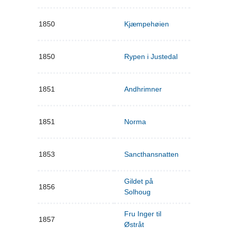
1850
Kjæmpehøien
1850
Rypen i Justedal
1851
Andhrimner
1851
Norma
1853
Sancthansnatten
Gildet på
1856
Solhoug
Fru Inger til
1857
Østråt