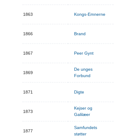
1863
Kongs-Emnerne
1866
Brand
1867
Peer Gynt
De unges
1869
Forbund
1871
Digte
Kejser og
1873
Galilæer
Samfundets
1877
støtter