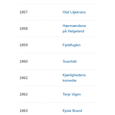
1857
Olaf Liljekrans
Hærmændene
1858
på Helgeland
1859
Fjeldfuglen
1860
Svanhild
Kjærlighedens
1862
komedie
1862
Terje Vigen
1863
Episk Brand