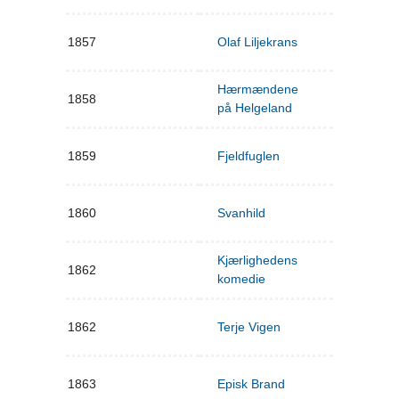
1857
Olaf Liljekrans
Hærmændene
1858
på Helgeland
1859
Fjeldfuglen
1860
Svanhild
Kjærlighedens
1862
komedie
1862
Terje Vigen
1863
Episk Brand