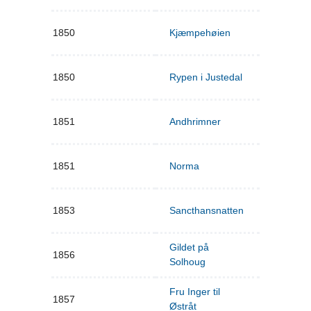
1850
Kjæmpehøien
1850
Rypen i Justedal
1851
Andhrimner
1851
Norma
1853
Sancthansnatten
Gildet på
1856
Solhoug
Fru Inger til
1857
Østråt