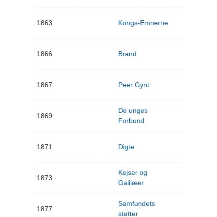
1863
Kongs-Emnerne
1866
Brand
1867
Peer Gynt
De unges
1869
Forbund
1871
Digte
Kejser og
1873
Galilæer
Samfundets
1877
støtter