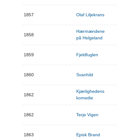
1857
Olaf Liljekrans
Hærmændene
1858
på Helgeland
1859
Fjeldfuglen
1860
Svanhild
Kjærlighedens
1862
komedie
1862
Terje Vigen
1863
Episk Brand