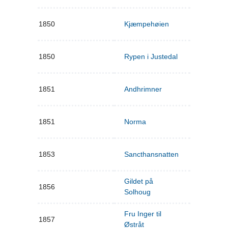
1850
Kjæmpehøien
1850
Rypen i Justedal
1851
Andhrimner
1851
Norma
1853
Sancthansnatten
Gildet på
1856
Solhoug
Fru Inger til
1857
Østråt