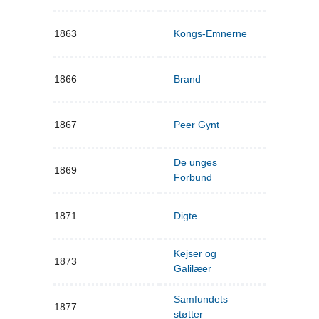
1863
Kongs-Emnerne
1866
Brand
1867
Peer Gynt
De unges
1869
Forbund
1871
Digte
Kejser og
1873
Galilæer
Samfundets
1877
støtter