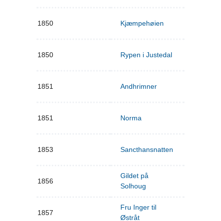
1850
Kjæmpehøien
1850
Rypen i Justedal
1851
Andhrimner
1851
Norma
1853
Sancthansnatten
Gildet på
1856
Solhoug
Fru Inger til
1857
Østråt