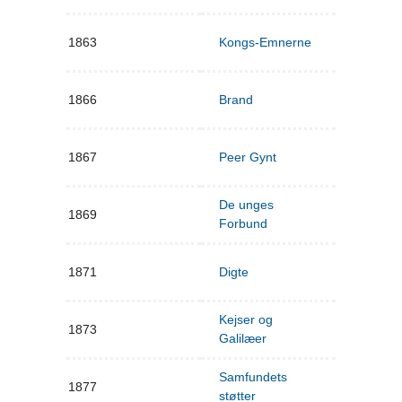
1863
Kongs-Emnerne
1866
Brand
1867
Peer Gynt
De unges
1869
Forbund
1871
Digte
Kejser og
1873
Galilæer
Samfundets
1877
støtter