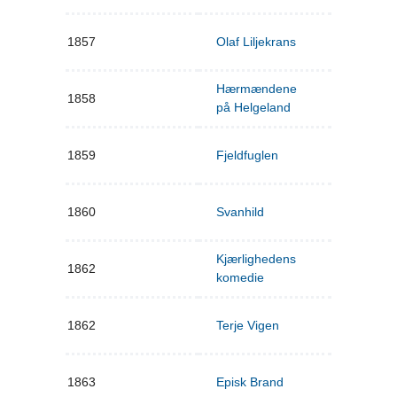
1857
Olaf Liljekrans
Hærmændene
1858
på Helgeland
1859
Fjeldfuglen
1860
Svanhild
Kjærlighedens
1862
komedie
1862
Terje Vigen
1863
Episk Brand