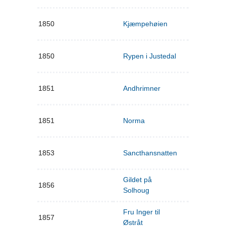
1850
Kjæmpehøien
1850
Rypen i Justedal
1851
Andhrimner
1851
Norma
1853
Sancthansnatten
Gildet på
1856
Solhoug
Fru Inger til
1857
Østråt