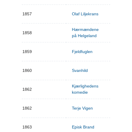
1857
Olaf Liljekrans
Hærmændene
1858
på Helgeland
1859
Fjeldfuglen
1860
Svanhild
Kjærlighedens
1862
komedie
1862
Terje Vigen
1863
Episk Brand