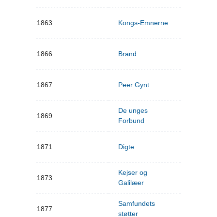
1863
Kongs-Emnerne
1866
Brand
1867
Peer Gynt
De unges
1869
Forbund
1871
Digte
Kejser og
1873
Galilæer
Samfundets
1877
støtter