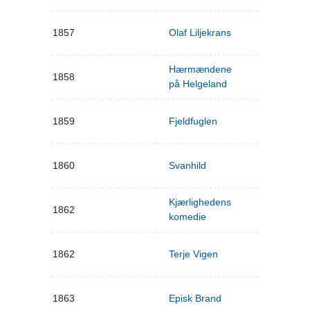
1857
Olaf Liljekrans
Hærmændene
1858
på Helgeland
1859
Fjeldfuglen
1860
Svanhild
Kjærlighedens
1862
komedie
1862
Terje Vigen
1863
Episk Brand