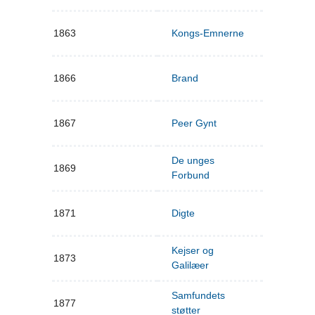
1863
Kongs-Emnerne
1866
Brand
1867
Peer Gynt
De unges
1869
Forbund
1871
Digte
Kejser og
1873
Galilæer
Samfundets
1877
støtter