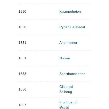
1850
Kjæmpehøien
1850
Rypen i Justedal
1851
Andhrimner
1851
Norma
1853
Sancthansnatten
Gildet på
1856
Solhoug
Fru Inger til
1857
Østråt