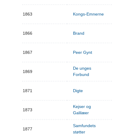
1863
Kongs-Emnerne
1866
Brand
1867
Peer Gynt
De unges
1869
Forbund
1871
Digte
Kejser og
1873
Galilæer
Samfundets
1877
støtter