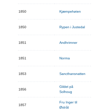
1850
Kjæmpehøien
1850
Rypen i Justedal
1851
Andhrimner
1851
Norma
1853
Sancthansnatten
Gildet på
1856
Solhoug
Fru Inger til
1857
Østråt