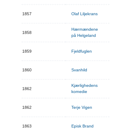
1857
Olaf Liljekrans
Hærmændene
1858
på Helgeland
1859
Fjeldfuglen
1860
Svanhild
Kjærlighedens
1862
komedie
1862
Terje Vigen
1863
Episk Brand