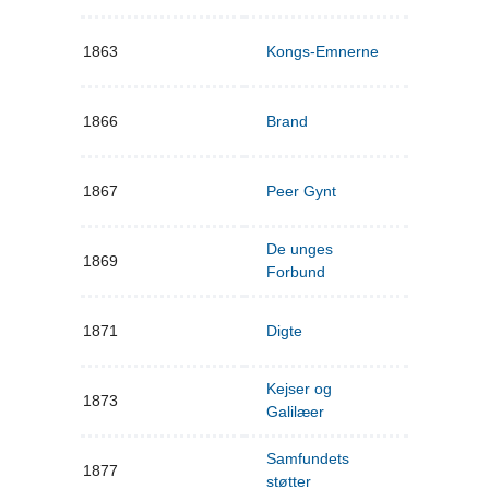
1863
Kongs-Emnerne
1866
Brand
1867
Peer Gynt
De unges
1869
Forbund
1871
Digte
Kejser og
1873
Galilæer
Samfundets
1877
støtter