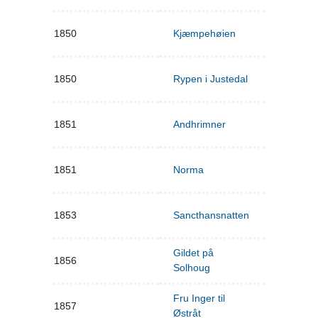
1850
Kjæmpehøien
1850
Rypen i Justedal
1851
Andhrimner
1851
Norma
1853
Sancthansnatten
Gildet på
1856
Solhoug
Fru Inger til
1857
Østråt