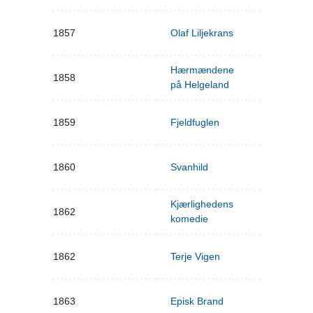
1857
Olaf Liljekrans
Hærmændene
1858
på Helgeland
1859
Fjeldfuglen
1860
Svanhild
Kjærlighedens
1862
komedie
1862
Terje Vigen
1863
Episk Brand