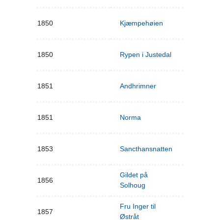
1850
Kjæmpehøien
1850
Rypen i Justedal
1851
Andhrimner
1851
Norma
1853
Sancthansnatten
Gildet på
1856
Solhoug
Fru Inger til
1857
Østråt