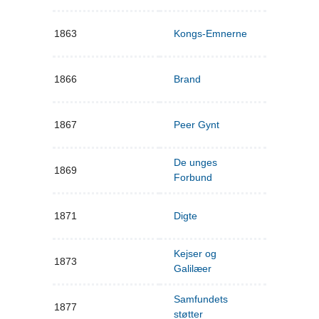
1863
Kongs-Emnerne
1866
Brand
1867
Peer Gynt
De unges
1869
Forbund
1871
Digte
Kejser og
1873
Galilæer
Samfundets
1877
støtter