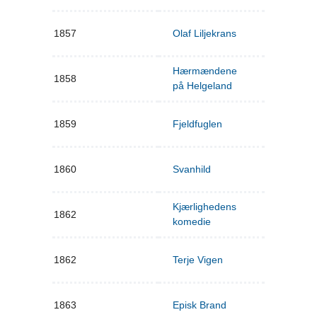
1857
Olaf Liljekrans
Hærmændene
1858
på Helgeland
1859
Fjeldfuglen
1860
Svanhild
Kjærlighedens
1862
komedie
1862
Terje Vigen
1863
Episk Brand