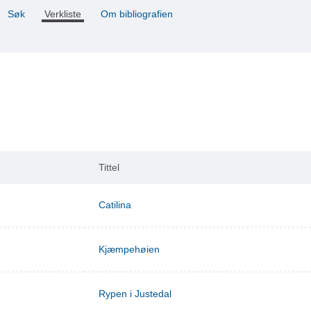
Søk
Verkliste
Om bibliografien
Tittel
Catilina
Kjæmpehøien
Rypen i Justedal