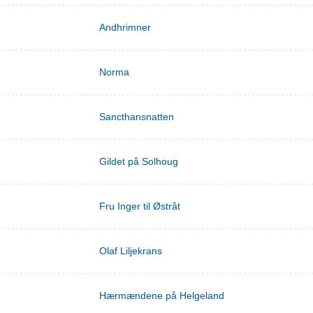
Andhrimner
Norma
Sancthansnatten
Gildet på Solhoug
Fru Inger til Østråt
Olaf Liljekrans
Hærmændene på Helgeland