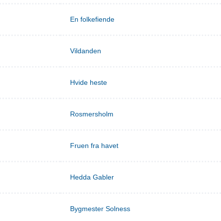
En folkefiende
Vildanden
Hvide heste
Rosmersholm
Fruen fra havet
Hedda Gabler
Bygmester Solness