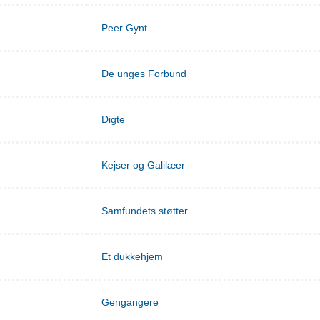
Peer Gynt
De unges Forbund
Digte
Kejser og Galilæer
Samfundets støtter
Et dukkehjem
Gengangere