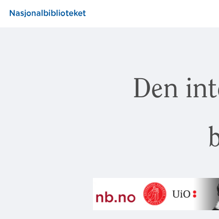
Den int
b