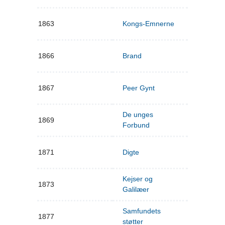
1863
Kongs-Emnerne
1866
Brand
1867
Peer Gynt
De unges
1869
Forbund
1871
Digte
Kejser og
1873
Galilæer
Samfundets
1877
støtter