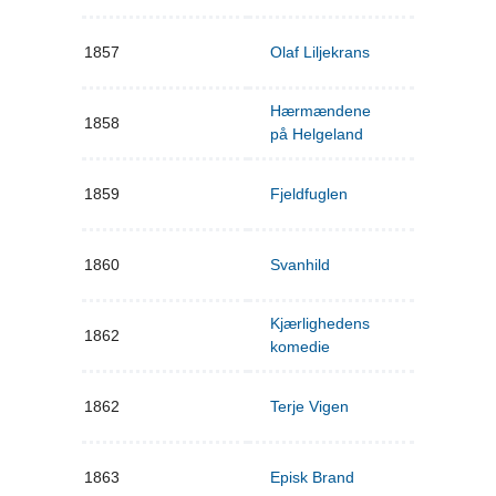
1857
Olaf Liljekrans
Hærmændene
1858
på Helgeland
1859
Fjeldfuglen
1860
Svanhild
Kjærlighedens
1862
komedie
1862
Terje Vigen
1863
Episk Brand