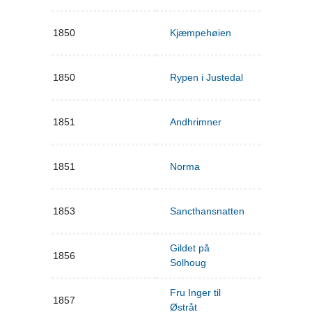
1850
Kjæmpehøien
1850
Rypen i Justedal
1851
Andhrimner
1851
Norma
1853
Sancthansnatten
Gildet på
1856
Solhoug
Fru Inger til
1857
Østråt