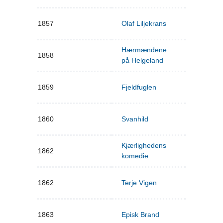
1857
Olaf Liljekrans
Hærmændene
1858
på Helgeland
1859
Fjeldfuglen
1860
Svanhild
Kjærlighedens
1862
komedie
1862
Terje Vigen
1863
Episk Brand