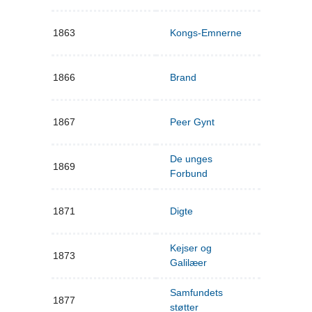
1863
Kongs-Emnerne
1866
Brand
1867
Peer Gynt
De unges
1869
Forbund
1871
Digte
Kejser og
1873
Galilæer
Samfundets
1877
støtter