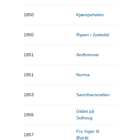
1850
Kjæmpehøien
1850
Rypen i Justedal
1851
Andhrimner
1851
Norma
1853
Sancthansnatten
Gildet på
1856
Solhoug
Fru Inger til
1857
Østråt