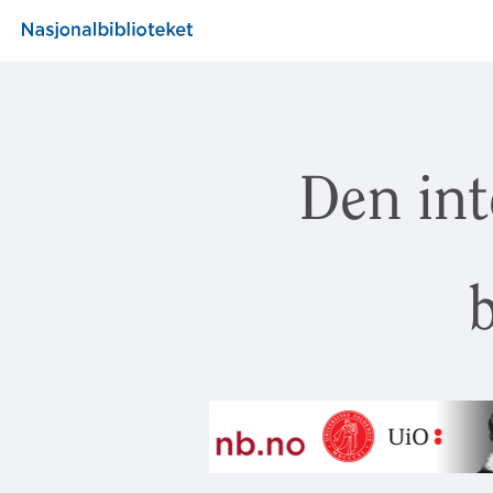
Den int
b