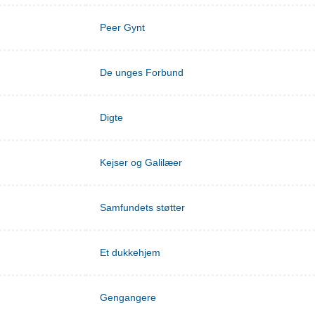
Peer Gynt
De unges Forbund
Digte
Kejser og Galilæer
Samfundets støtter
Et dukkehjem
Gengangere