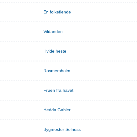
En folkefiende
Vildanden
Hvide heste
Rosmersholm
Fruen fra havet
Hedda Gabler
Bygmester Solness