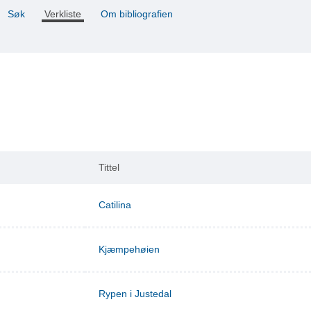
Søk
Verkliste
Om bibliografien
Tittel
Catilina
Kjæmpehøien
Rypen i Justedal