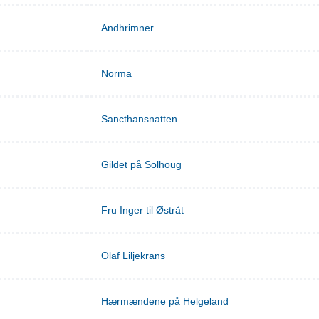
Andhrimner
Norma
Sancthansnatten
Gildet på Solhoug
Fru Inger til Østråt
Olaf Liljekrans
Hærmændene på Helgeland