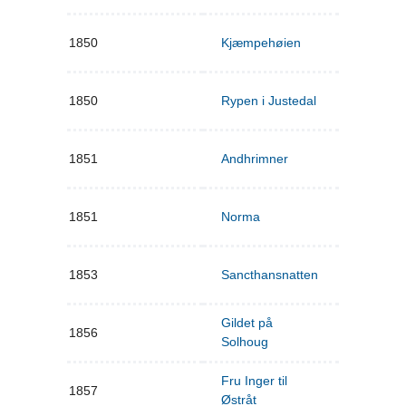
1850
Kjæmpehøien
1850
Rypen i Justedal
1851
Andhrimner
1851
Norma
1853
Sancthansnatten
Gildet på
1856
Solhoug
Fru Inger til
1857
Østråt