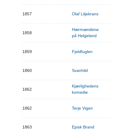
1857
Olaf Liljekrans
Hærmændene
1858
på Helgeland
1859
Fjeldfuglen
1860
Svanhild
Kjærlighedens
1862
komedie
1862
Terje Vigen
1863
Episk Brand