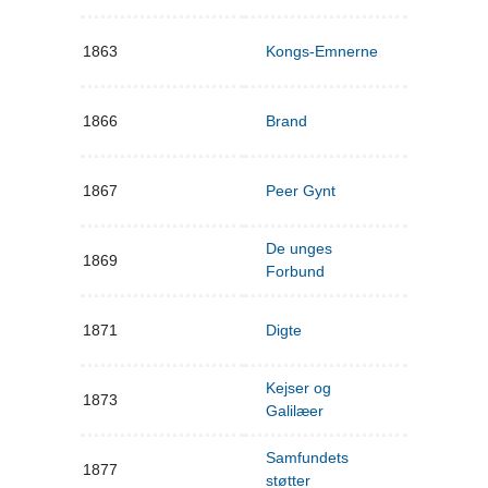
1863
Kongs-Emnerne
1866
Brand
1867
Peer Gynt
De unges
1869
Forbund
1871
Digte
Kejser og
1873
Galilæer
Samfundets
1877
støtter