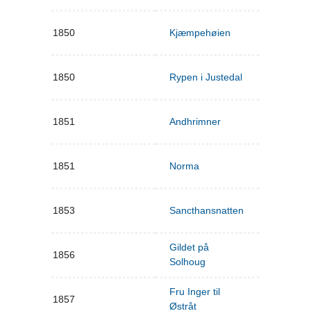
1850
Kjæmpehøien
1850
Rypen i Justedal
1851
Andhrimner
1851
Norma
1853
Sancthansnatten
Gildet på
1856
Solhoug
Fru Inger til
1857
Østråt