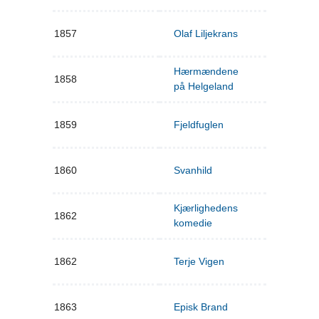
1857
Olaf Liljekrans
Hærmændene
1858
på Helgeland
1859
Fjeldfuglen
1860
Svanhild
Kjærlighedens
1862
komedie
1862
Terje Vigen
1863
Episk Brand