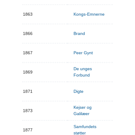
1863
Kongs-Emnerne
1866
Brand
1867
Peer Gynt
De unges
1869
Forbund
1871
Digte
Kejser og
1873
Galilæer
Samfundets
1877
støtter