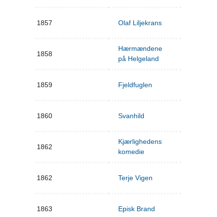
1857
Olaf Liljekrans
Hærmændene
1858
på Helgeland
1859
Fjeldfuglen
1860
Svanhild
Kjærlighedens
1862
komedie
1862
Terje Vigen
1863
Episk Brand