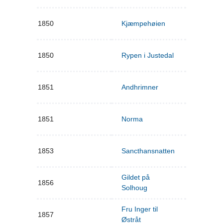
1850
Kjæmpehøien
1850
Rypen i Justedal
1851
Andhrimner
1851
Norma
1853
Sancthansnatten
Gildet på
1856
Solhoug
Fru Inger til
1857
Østråt