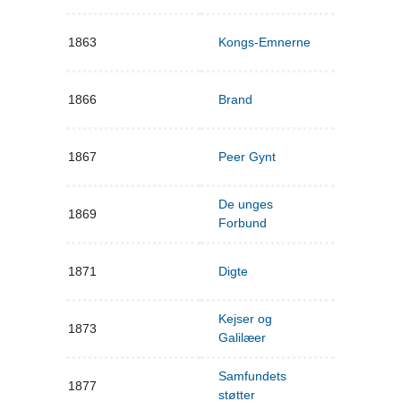
1863
Kongs-Emnerne
1866
Brand
1867
Peer Gynt
De unges
1869
Forbund
1871
Digte
Kejser og
1873
Galilæer
Samfundets
1877
støtter