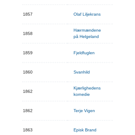
1857
Olaf Liljekrans
Hærmændene
1858
på Helgeland
1859
Fjeldfuglen
1860
Svanhild
Kjærlighedens
1862
komedie
1862
Terje Vigen
1863
Episk Brand