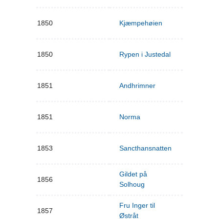
1850
Kjæmpehøien
1850
Rypen i Justedal
1851
Andhrimner
1851
Norma
1853
Sancthansnatten
Gildet på
1856
Solhoug
Fru Inger til
1857
Østråt