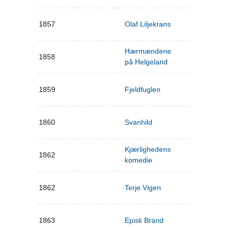
1857
Olaf Liljekrans
Hærmændene
1858
på Helgeland
1859
Fjeldfuglen
1860
Svanhild
Kjærlighedens
1862
komedie
1862
Terje Vigen
1863
Episk Brand