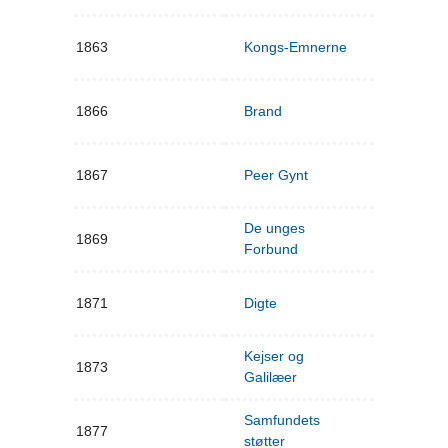
1863
Kongs-Emnerne
1866
Brand
1867
Peer Gynt
De unges
1869
Forbund
1871
Digte
Kejser og
1873
Galilæer
Samfundets
1877
støtter