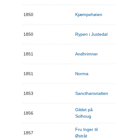
1850
Kjæmpehøien
1850
Rypen i Justedal
1851
Andhrimner
1851
Norma
1853
Sancthansnatten
Gildet på
1856
Solhoug
Fru Inger til
1857
Østråt