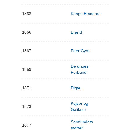
1863
Kongs-Emnerne
1866
Brand
1867
Peer Gynt
De unges
1869
Forbund
1871
Digte
Kejser og
1873
Galilæer
Samfundets
1877
støtter