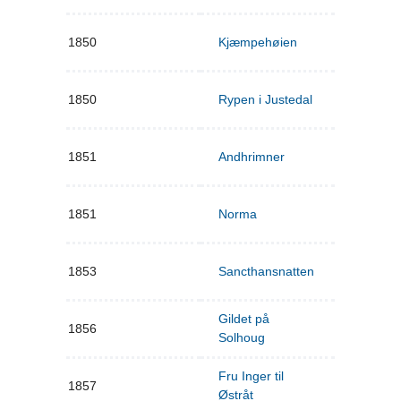
1850
Kjæmpehøien
1850
Rypen i Justedal
1851
Andhrimner
1851
Norma
1853
Sancthansnatten
Gildet på
1856
Solhoug
Fru Inger til
1857
Østråt