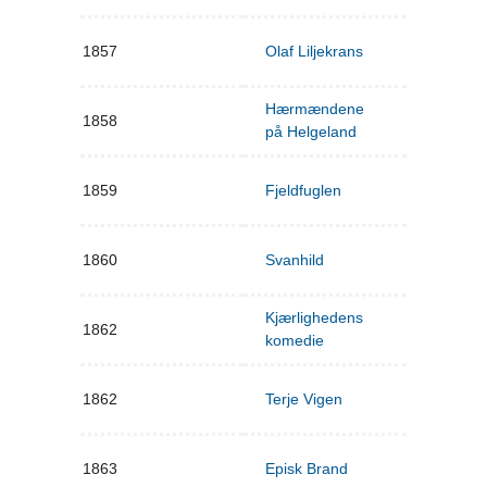
1857
Olaf Liljekrans
Hærmændene
1858
på Helgeland
1859
Fjeldfuglen
1860
Svanhild
Kjærlighedens
1862
komedie
1862
Terje Vigen
1863
Episk Brand