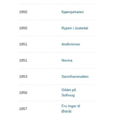
1850
Kjæmpehøien
1850
Rypen i Justedal
1851
Andhrimner
1851
Norma
1853
Sancthansnatten
Gildet på
1856
Solhoug
Fru Inger til
1857
Østråt