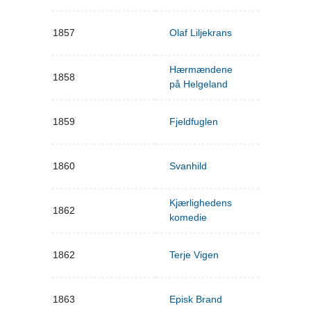
1857
Olaf Liljekrans
Hærmændene
1858
på Helgeland
1859
Fjeldfuglen
1860
Svanhild
Kjærlighedens
1862
komedie
1862
Terje Vigen
1863
Episk Brand