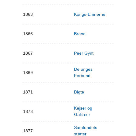
1863
Kongs-Emnerne
1866
Brand
1867
Peer Gynt
De unges
1869
Forbund
1871
Digte
Kejser og
1873
Galilæer
Samfundets
1877
støtter