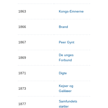
1863
Kongs-Emnerne
1866
Brand
1867
Peer Gynt
De unges
1869
Forbund
1871
Digte
Kejser og
1873
Galilæer
Samfundets
1877
støtter