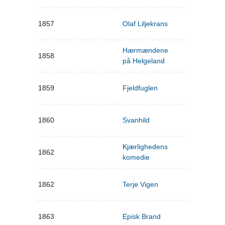
1857
Olaf Liljekrans
Hærmændene
1858
på Helgeland
1859
Fjeldfuglen
1860
Svanhild
Kjærlighedens
1862
komedie
1862
Terje Vigen
1863
Episk Brand