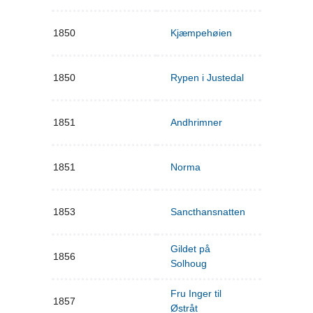
1850
Kjæmpehøien
1850
Rypen i Justedal
1851
Andhrimner
1851
Norma
1853
Sancthansnatten
Gildet på
1856
Solhoug
Fru Inger til
1857
Østråt