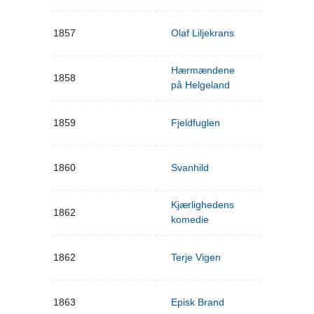
1857
Olaf Liljekrans
Hærmændene
1858
på Helgeland
1859
Fjeldfuglen
1860
Svanhild
Kjærlighedens
1862
komedie
1862
Terje Vigen
1863
Episk Brand