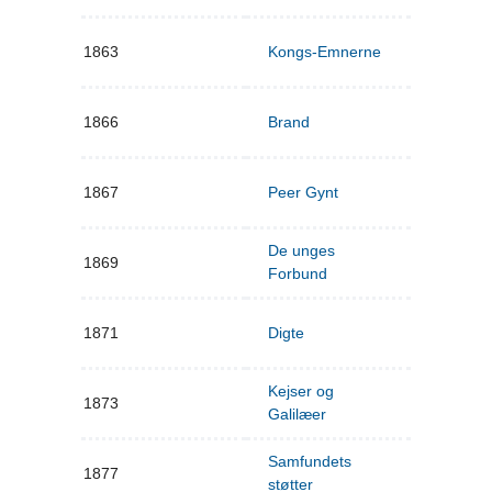
1863
Kongs-Emnerne
1866
Brand
1867
Peer Gynt
De unges
1869
Forbund
1871
Digte
Kejser og
1873
Galilæer
Samfundets
1877
støtter