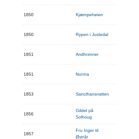
1850
Kjæmpehøien
1850
Rypen i Justedal
1851
Andhrimner
1851
Norma
1853
Sancthansnatten
Gildet på
1856
Solhoug
Fru Inger til
1857
Østråt