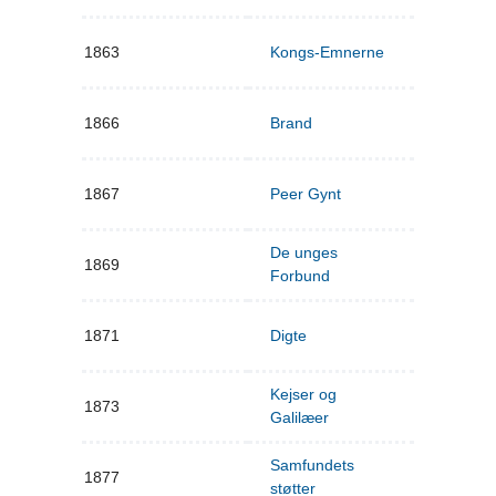
1863
Kongs-Emnerne
1866
Brand
1867
Peer Gynt
De unges
1869
Forbund
1871
Digte
Kejser og
1873
Galilæer
Samfundets
1877
støtter