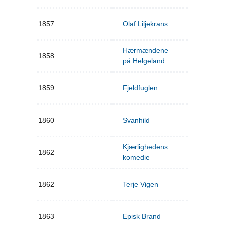
1857
Olaf Liljekrans
Hærmændene
1858
på Helgeland
1859
Fjeldfuglen
1860
Svanhild
Kjærlighedens
1862
komedie
1862
Terje Vigen
1863
Episk Brand