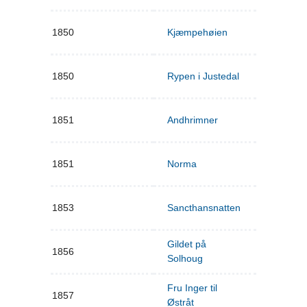
1850
Kjæmpehøien
1850
Rypen i Justedal
1851
Andhrimner
1851
Norma
1853
Sancthansnatten
Gildet på
1856
Solhoug
Fru Inger til
1857
Østråt