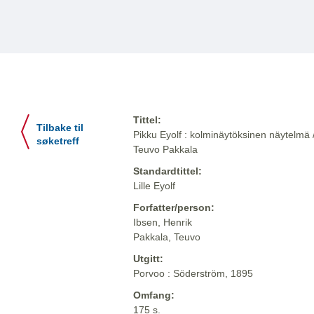
Tittel:
Tilbake til
Pikku Eyolf : kolminäytöksinen näytelmä /
søketreff
Teuvo Pakkala
Standardtittel:
Lille Eyolf
Forfatter/person:
Ibsen, Henrik
Pakkala, Teuvo
Utgitt:
Porvoo : Söderström, 1895
Omfang:
175 s.