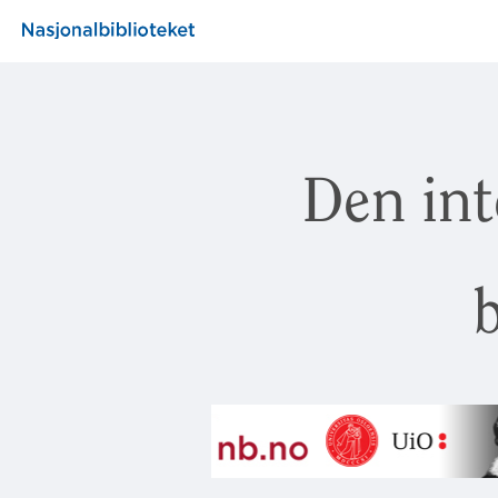
Den int
b