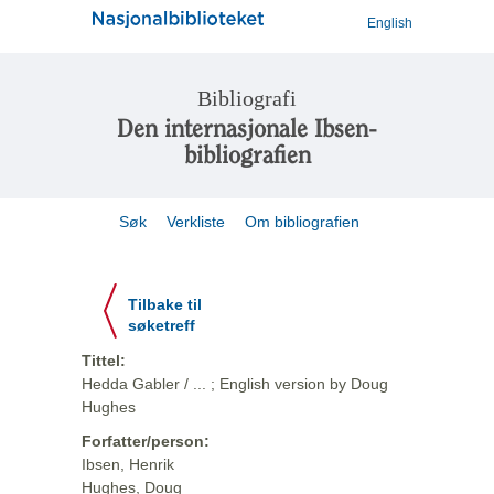
English
Bibliografi
Den internasjonale Ibsen-
bibliografien
Søk
Verkliste
Om bibliografien
Tilbake til
søketreff
Tittel:
Hedda Gabler / ... ; English version by Doug
Hughes
Forfatter/person:
Ibsen, Henrik
Hughes, Doug