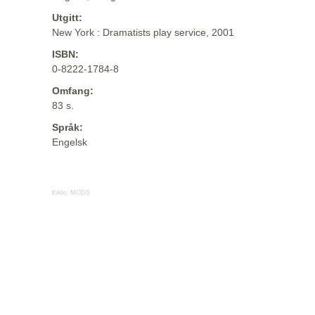
Utgitt:
New York : Dramatists play service, 2001
ISBN:
0-8222-1784-8
Omfang:
83 s.
Språk:
Engelsk
Kilde:
MODS