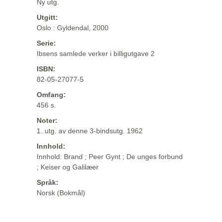
Ny utg.
Utgitt:
Oslo : Gyldendal, 2000
Serie:
Ibsens samlede verker i billigutgave 2
ISBN:
82-05-27077-5
Omfang:
456 s.
Noter:
1. utg. av denne 3-bindsutg. 1962
Innhold:
Innhold: Brand ; Peer Gynt ; De unges forbund
; Keiser og Galilæer
Språk:
Norsk (Bokmål)