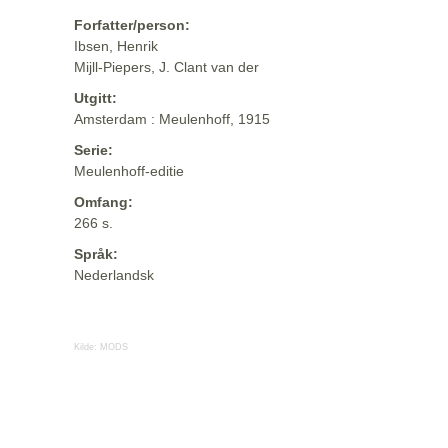
Forfatter/person:
Ibsen, Henrik
Mijll-Piepers, J. Clant van der
Utgitt:
Amsterdam : Meulenhoff, 1915
Serie:
Meulenhoff-editie
Omfang:
266 s.
Språk:
Nederlandsk
Kilde:
MODS