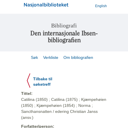
English
Bibliografi
Den internasjonale Ibsen-
bibliografien
Søk
Verkliste
Om bibliografien
Tilbake til
søketreff
Tittel:
Catilina (1850) ; Catilina (1875) ; Kjæmpehøien
(1850) ; Kjæmpehøien (1854) ; Norma ;
Sancthansnatten / edering Christian Janss
(ansv.)
Forfatter/person: