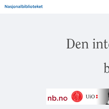
Den int
b