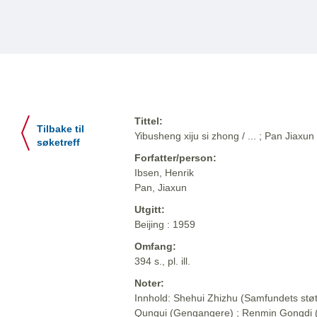
Tittel:
Tilbake til
Yibusheng xiju si zhong / ... ; Pan Jiaxun
søketreff
Forfatter/person:
Ibsen, Henrik
Pan, Jiaxun
Utgitt:
Beijing : 1959
Omfang:
394 s., pl. ill.
Noter:
Innhold: Shehui Zhizhu (Samfundets støt
Qungui (Gengangere) ; Renmin Gongdi (