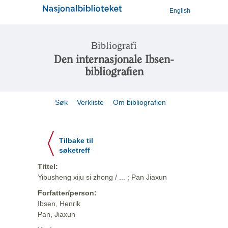
English
Bibliografi
Den internasjonale Ibsen-
bibliografien
Søk
Verkliste
Om bibliografien
Tilbake til
søketreff
Tittel:
Yibusheng xiju si zhong / ... ; Pan Jiaxun
Forfatter/person:
Ibsen, Henrik
Pan, Jiaxun