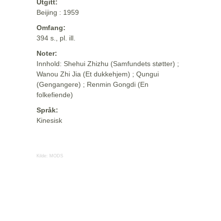
Utgitt:
Beijing : 1959
Omfang:
394 s., pl. ill.
Noter:
Innhold: Shehui Zhizhu (Samfundets støtter) ;
Wanou Zhi Jia (Et dukkehjem) ; Qungui
(Gengangere) ; Renmin Gongdi (En
folkefiende)
Språk:
Kinesisk
Kilde:
MODS