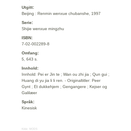
Utgitt:
Beijing : Renmin wenxue chubanshe, 1997
Serie:
Shijie wenxue mingzhu
ISBN:
7-02-002289-8
Omfang:
5, 643 s.
Innhold:
Innhold: Pei er Jin te ; Wan ou zhi jia ; Qun gui ;
Huang di yu jia li li ren. - Originaltitler: Peer
Gynt ; Et dukkehjem ; Gengangere ; Kejser og
Galilæer
Språk:
Kinesisk
Kilde:
MODS