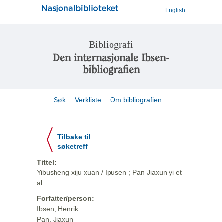
English
Bibliografi
Den internasjonale Ibsen-
bibliografien
Søk
Verkliste
Om bibliografien
Tilbake til
søketreff
Tittel:
Yibusheng xiju xuan / Ipusen ; Pan Jiaxun yi et
al.
Forfatter/person:
Ibsen, Henrik
Pan, Jiaxun