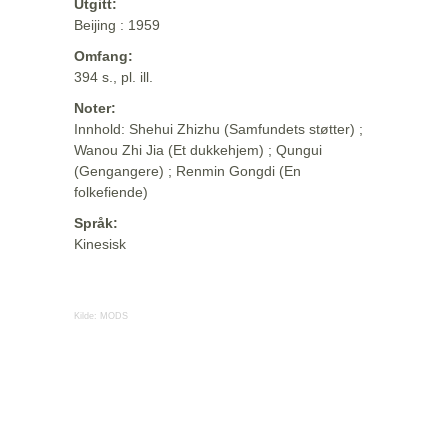
Utgitt:
Beijing : 1959
Omfang:
394 s., pl. ill.
Noter:
Innhold: Shehui Zhizhu (Samfundets støtter) ;
Wanou Zhi Jia (Et dukkehjem) ; Qungui
(Gengangere) ; Renmin Gongdi (En
folkefiende)
Språk:
Kinesisk
Kilde:
MODS