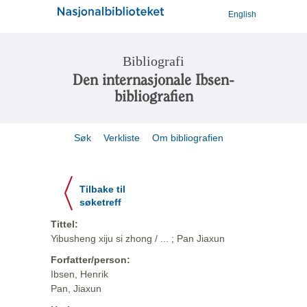
English
Bibliografi
Den internasjonale Ibsen-
bibliografien
Søk
Verkliste
Om bibliografien
Tilbake til
søketreff
Tittel:
Yibusheng xiju si zhong / ... ; Pan Jiaxun
Forfatter/person:
Ibsen, Henrik
Pan, Jiaxun