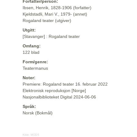
Forfatter/person:
Ibsen, Henrik, 1828-1906 (forfatter)
Kjeldstadli, Mari V., 1979- (annet)
Rogaland teater (utgiver)
Utgitt:
[Stavanger] : Rogaland teater
Omfang:
122 blad
Form/genre:
Teatermanus
Noter:
Premiere: Rogaland teater 16. februar 2022
Elektronisk reproduksjon [Norge]
Nasjonalbiblioteket Digital 2024-06-06
Språk:
Norsk (Bokmål)
Kilde:
MODS