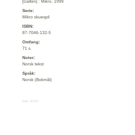
[Galten] : Mikro, 1999
Serie:
Mikro skuespil
ISBN:
87-7046-132-5
Omfang:
71 s.
Noter:
Norsk tekst
Språk:
Norsk (Bokmål)
Kilde:
MODS