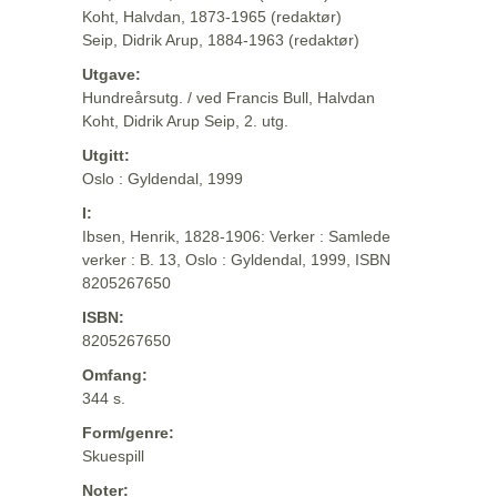
Koht, Halvdan, 1873-1965 (redaktør)
Seip, Didrik Arup, 1884-1963 (redaktør)
Utgave:
Hundreårsutg. / ved Francis Bull, Halvdan
Koht, Didrik Arup Seip, 2. utg.
Utgitt:
Oslo : Gyldendal, 1999
I:
Ibsen, Henrik, 1828-1906: Verker : Samlede
verker : B. 13, Oslo : Gyldendal, 1999, ISBN
8205267650
ISBN:
8205267650
Omfang:
344 s.
Form/genre:
Skuespill
Noter: