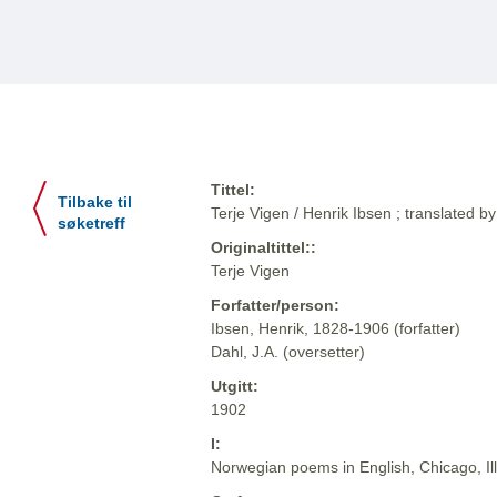
Tittel:
Tilbake til
Terje Vigen / Henrik Ibsen ; translated by
søketreff
Originaltittel::
Terje Vigen
Forfatter/person:
Ibsen, Henrik, 1828-1906 (forfatter)
Dahl, J.A. (oversetter)
Utgitt:
1902
I:
Norwegian poems in English, Chicago, Il