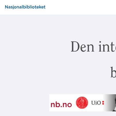
Den int
b