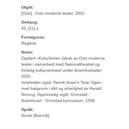
Utgitt:
[Oslo] : Oslo moderne teater, 2002
Omfang:
43, [21] s.
Form/genre:
Regibok
Noter:
Oppført i Kulturkirken Jakob av Oslo moderne
teater i samarbeid med Nationaltheatret og
Kirkelig kulturverksted under Ibsenfestivalen
2002
Inneholder også: Henrik Ibsen's Terje Vigen -
med bakgrunn i dikt og virkelighet av Harald
Noreng. Opprinnelig utgitt: Grimstad :
Ibsenhuset - Grimstad bymuseum, 1990
Språk:
Norsk (Bokmål)