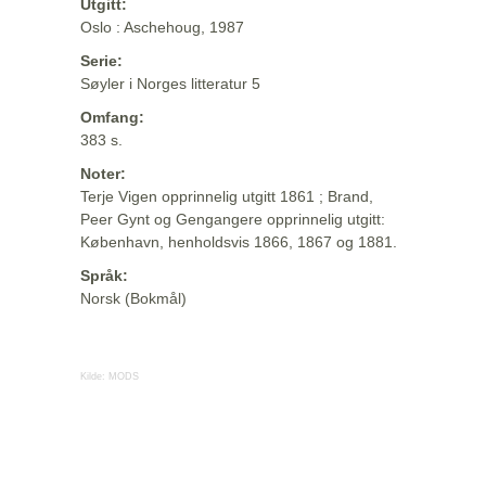
Utgitt:
Oslo : Aschehoug, 1987
Serie:
Søyler i Norges litteratur 5
Omfang:
383 s.
Noter:
Terje Vigen opprinnelig utgitt 1861 ; Brand,
Peer Gynt og Gengangere opprinnelig utgitt:
København, henholdsvis 1866, 1867 og 1881.
Språk:
Norsk (Bokmål)
Kilde:
MODS